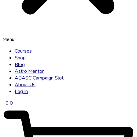
Menu
Courses
Shop
Blog
Astro Mentor
ABASC Campaign Slot
About Us
Log In
৳
0
0