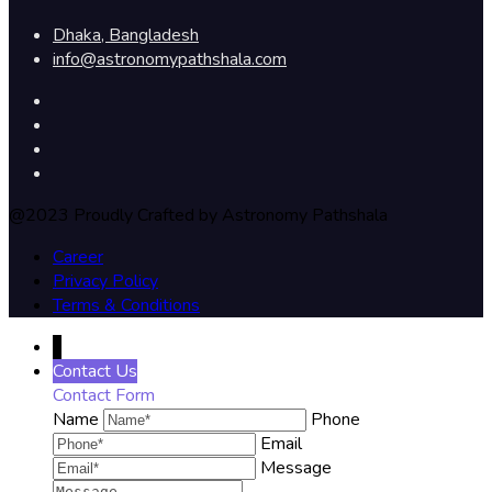
Dhaka, Bangladesh
info@astronomypathshala.com
@2023 Proudly Crafted by Astronomy Pathshala
Career
Privacy Policy
Terms & Conditions
↓
Contact Us
Contact Form
Name
Phone
Email
Message