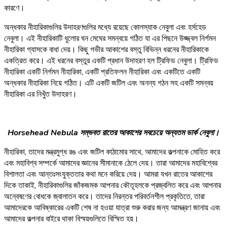
কারণে।
অন্ধকার নীহারিকাগুলির উদাহরণগুলির মধ্যে রয়েছে কোলস্যাক নেবুলা এবং হর্সহেড
নেবুলা। এই নীহারিকাটি ধুলোর ঘন মেঘের সমন্বয়ে গঠিত যা এর পিছনে উজ্জ্বল নির্গমন
নীহারিকা গ্যাসকে বাধা দেয়। কিছু গভীর আকাশের বস্তু বিভিন্ন ধরনের নীহারিকাকে
একত্রিত করে। এই ধরনের বস্তুর একটি প্রধান উদাহরণ হল ট্রিফিড নেবুলা। ট্রিফিড
নীহারিকা একটি নির্গমন নীহারিকা, একটি প্রতিফলন নীহারিকা এবং একটিতে একটি
অন্ধকার নীহারিকা নিয়ে গঠিত। এটি একটি জটিল এবং অনন্য গঠন সহ একটি সমন্বয়
নীহারিকা এর নিখুঁত উদাহরণ।
Horsehead Nebula সম্ভবত রাতের আকাশের সবচেয়ে অন্যতম ডার্ক নেবুলা।
নীহারিকা, তাদের মন্ত্রমুগ্ধ রঙ এবং জটিল কাঠামোর সাথে, আমাদের কল্পনাকে মোহিত করে
এবং মহাবিশ্ব সম্পর্কে আমাদের জ্ঞানের সীমানাকে ঠেলে দেয়। তারা আমাদের মহাবিশ্বের
বিশালতা এবং আন্তঃসংযুক্ততার কথা মনে করিয়ে দেয়। আমরা যখন রাতের আকাশের
দিকে তাকাই, নীহারিকাগুলির জাঁকজমক আপনার কৌতূহলকে প্রজ্বলিত করে এবং আপনার
অন্বেষণের বোধকে জ্বালাতন করে। তাদের নিরন্তর পরিবর্তনশীল প্রকৃতিতে, তারা
আমাদেরকে আবিষ্কারের একটি শেষ না হওয়া যাত্রা শুরু করার জন্য আমন্ত্রণ জানায় এবং
আমাদের কল্পনার বাইরে থাকা বিস্ময়গুলিতে বিস্মিত হয়।