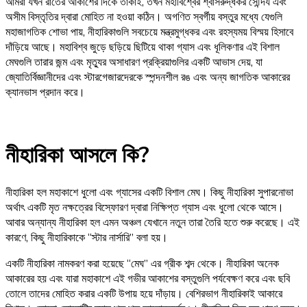
আমরা যখন রাতের আকাশের দিকে তাকাই, তখন মহাবিশ্বের শ্বাসরুদ্ধকর সৌন্দর্য এবং
অসীম বিস্তৃতির দ্বারা মোহিত না হওয়া কঠিন। অগণিত স্বর্গীয় বস্তুর মধ্যে যেগুলি
মহাজাগতিক শোভা পায়, নীহারিকাগুলি সবচেয়ে মন্ত্রমুগ্ধকর এবং রহস্যময় বিস্ময় হিসাবে
দাঁড়িয়ে আছে। মহাবিশ্ব জুড়ে ছড়িয়ে ছিটিয়ে থাকা গ্যাস এবং ধূলিকণার এই বিশাল
মেঘগুলি তারার জন্ম এবং মৃত্যুর অসাধারণ প্রক্রিয়াগুলির একটি আভাস দেয়, যা
জ্যোতির্বিজ্ঞানীদের এবং স্টারগেজারদেরকে স্পন্দনশীল রঙ এবং অন্য জাগতিক আকারের
ক্যানভাস প্রদান করে।
নীহারিকা আসলে কি?
নীহারিকা হল মহাকাশে ধুলো এবং গ্যাসের একটি বিশাল মেঘ। কিছু নীহারিকা সুপারনোভা
অর্থাৎ একটি মৃত নক্ষত্রের বিস্ফোরণ দ্বারা নিক্ষিপ্ত গ্যাস এবং ধুলো থেকে আসে।
আবার অন্যান্য নীহারিকা হল এমন অঞ্চল যেখানে নতুন তারা তৈরি হতে শুরু করেছে। এই
কারণে, কিছু নীহারিকাকে “স্টার নার্সারি” বলা হয়।
একটি নীহারিকা নামকরণ করা হয়েছে “মেঘ” এর গ্রীক শব্দ থেকে। নীহারিকা অনেক
আকারের হয় এবং যারা মহাকাশে এই গভীর আকাশের বস্তুগুলি পর্যবেক্ষণ করে এবং ছবি
তোলে তাদের মোহিত করার একটি উপায় হয়ে দাঁড়ায়। বেশিরভাগ নীহারিকাই আকারে