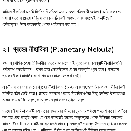
পারে যা তারাকে প্রদক্ষিণ করবে।
ওরিয়ন নীহারিকা একটি নির্গমন নীহারিকা এবং তারকা-গঠনকারী অঞ্চল। এটি আমাদের
গ্যালাক্সিতে সবচেয়ে সক্রিয় তারকা-গঠনকারী অঞ্চল, এবং সহজেই একটি ছোট
টেলিস্কোপ দিয়ে কাছাকাছি থেকে পর্যবেক্ষণ করা যায়।
২। গ্রহের নীহারিকা (Planetary Nebula)
যখন প্রাথমিক জ্যোতির্বিজ্ঞানীরা রাতের আকাশে এই বৃত্তাকার, কমপ্যাক্ট নীহারিকাগুলি
পর্যবেক্ষণ করেছিলেন – তখন তারা ভেবেছিলেন যে তা অবশ্যই গ্রহ হবে। বাস্তবে,
গ্রহের নীহারিকাগুলির সাথে গ্রহের কোনও সম্পর্ক নেই।
একটি নক্ষত্র মারা গেলে গ্রহের নীহারিকা গঠিত হয় এবং মহাজাগতিক গ্যাস বিকিরণকারী
নাটকীয় গঠন তৈরি করে। রাতের আকাশে গ্রহের নীহারিকাগুলির কিছু দুর্দান্ত উদাহরণের
মধ্যে রয়েছে রিং নেবুলা, ডাম্বেল নেবুলা এবং হেলিক্স নেবুলা।
গ্রহের নীহারিকা একটি কম ভরের নক্ষত্রের জীবনের চূড়ান্ত পর্যায়ে প্রবেশ করে। এটিকে
বলা হয় রেড জায়ান্ট ফেজ, যেখানে নক্ষত্রটি তাদের অভ্যন্তর থেকে হিলিয়াম ফ্ল্যাশের
কারণে ধীরে ধীরে তার বাইরের স্তরগুলি হারায়। নক্ষত্রটি পর্যাপ্ত উপাদান হারিয়ে ফেললে
এর তাপমাত্রা বৃদ্ধি পায়। পরিবর্তে, নির্গত হওয়া অতিবেগুনী বিকিরণ আশেপাশের