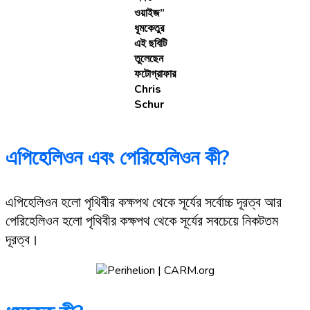
ওয়াইজ”
ধূমকেতুর
এই ছবিটি
তুলেছেন
ফটোগ্রাফার
Chris
Schur
এপিহেলিওন
এবং পেরিহেলিওন
কী?
এপিহেলিওন হলো পৃথিবীর কক্ষপথ থেকে সূর্যের সর্বোচ্চ দূরত্ব আর
পেরিহেলিওন হলো পৃথিবীর কক্ষপথ থেকে সূর্যের সবচেয়ে নিকটতম
দূরত্ব।