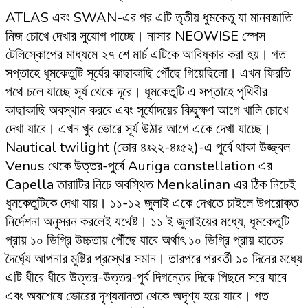
ATLAS এবং SWAN-এর পর এটি তৃতীয় ধুমকেতু যা মানবজাতি
নিজ চোখে দেখার সুযোগ পাচ্ছে। নাসার NEOWISE স্পেস
টেলিস্কোপের মাধ্যমে ২৭ শে মার্চ এটিকে আবিষ্কার করা হয়। গত
সপ্তাহে ধূমকেতুটি সূর্যের কাছাকাছি পৌঁছে গিয়েছিলো। এখন ফিরতি
পথে চলে যাচ্ছে সূর্য থেকে দূরে। ধূমকেতুটি এ সপ্তাহে পৃথিবীর
কাছাকাছি অবস্থান করবে এবং সূর্যোদয়ের কিছুক্ষণ আগে খালি চোখে
দেখা যাবে। এখন খুব ভোরে সূর্য উঠার আগে একে দেখা যাচ্ছে।
Nautical twilight (ভোর ৪ঃ২২-৪ঃ৫২)-এ পূর্বে থাকা উজ্জ্বল
Venus থেকে উত্তর-পুর্বে Auriga constellation এর
Capella তারাটির নিচে অবস্থিত Menkalinan এর ঠিক নিচেই
ধুমকেতুটিকে দেখা যায়। ১১-১২ জুলাই একে দেখতে চাইলে উপরোক্ত
নির্দেশনা অনুসরন করলেই যথেষ্ট। ১১ ই জুলাইয়ের মধ্যে, ধূমকেতুটি
প্রায় ১০ ডিগ্রি উচ্চতায় পৌঁছে যাবে অর্থাৎ ১০ ডিগ্রি প্রায় হাতের
দৈর্ঘ্যে আপনার মুষ্টির প্রস্থের সমান। তারপরে পরবর্তী ১০ দিনের মধ্যে
এটি ধীরে ধীরে উত্তর-উত্তর-পূর্ব দিগন্তের দিকে পিছনে সরে যাবে
এবং অবশেষে ভোরের দৃশ্যমানতা থেকে অদৃশ্য হয়ে যাবে। গত