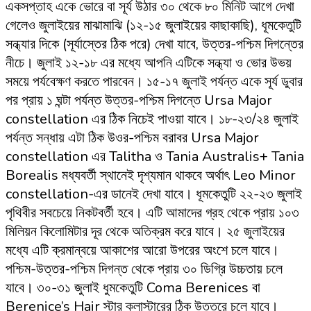
একসপ্তাহ একে ভোরে বা সূর্য উঠার ৩০ থেকে ৮০ মিনিট আগে দেখা
গেলেও জুলাইয়ের মাঝামাঝি (১২-১৫ জুলাইয়ের কাছাকাছি), ধূমকেতুটি
সন্ধ্যার দিকে (সূর্যাস্তের ঠিক পরে) দেখা যাবে, উত্তর-পশ্চিম দিগন্তের
নীচে। জুলাই ১২-১৮ এর মধ্যে আপনি এটিকে সন্ধ্যা ও ভোর উভয়
সময়ে পর্যবেক্ষণ করতে পারবেন। ১৫-১৭ জুলাই পর্যন্ত একে সূর্য ডুবার
পর প্রায় ১ ঘন্টা পর্যন্ত উত্তর-পশ্চিম দিগন্তে Ursa Major
constellation এর ঠিক নিচেই পাওয়া যাবে। ১৮-২৩/২৪ জুলাই
পর্যন্ত সন্ধায় এটা ঠিক উওর-পশ্চিম বরাবর Ursa Major
constellation এর Talitha ও Tania Australis+ Tania
Borealis মধ্যবর্তী স্থানেই দৃশ্যমান থাকবে অর্থাৎ Leo Minor
constellation-এর ডানেই দেখা যাবে। ধূমকেতুটি ২২-২৩ জুলাই
পৃথিবীর সবচেয়ে নিকটবর্তী হবে। এটি আমাদের গ্রহ থেকে প্রায় ১০৩
মিলিয়ন কিলোমিটার দূর থেকে অতিক্রম করে যাবে। ২৫ জুলাইয়ের
মধ্যে এটি ক্রমান্বয়ে আকাশের আরো উপরের অংশে চলে যাবে।
পশ্চিম-উত্তর-পশ্চিম দিগন্ত থেকে প্রায় ৩০ ডিগ্রি উচ্চতায় চলে
যাবে। ৩০-৩১ জুলাই ধুমকেতুটি Coma Berenices বা
Berenice’s Hair স্টার ক্লাস্টারের ঠিক উত্তরে চলে যাবে।