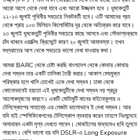
আরো আগে থেকে দেখা যাবে এবং আরো উজ্জ্বল হবে । ধূমকেতুটি
২২-২৩ জুলাই পৃথিবীর সবচেয়ে নিকটবর্তী হবে। এটি আমাদের গ্রহ
থেকে প্রায় ১০৩ মিলিয়ন কিলোমিটার দূর থেকে অতিক্রম করে যাবে।
২৩ জুলাই ধূমকেতুটি পৃথিবীর সবচেয়ে কাছে আসবে এবং সৌভাগ্যক্রমে
চাঁদ থাকবে ওয়াক্সিং ক্রিসেন্টে কারণ ২০ জুলাই আমাবস্যা। তখন
মধ্যরাতের আগ থেকে সবচেয়ে ভালো দেখা যাওয়ার কথা।
আমরা BARC থেকে চেষ্টা করছি বাংলাদেশ থেকে কোথায় কোথায়
দেখা সম্ভব তার একটি তালিকা তৈরী করার। আকাশ মেঘমুক্ত
পরিষ্কার হলে খালি চোখেই একে দেখা সম্ভব। ঢাকা থেকে
কোনোভাবেই হয়তো এই ধূমকেতুটিকে দেখা সম্ভব নয় প্রচুর
আলোকদূষণের কারণে। একটি মোটামুটি মানের বাইনোকুলার ও
টেলিস্কোপের সাহায্যে এর লেজটা ভালোভাবে ই দেখা সম্ভব। আর
যদি হাই স্পেসিফিকেশনের টেলিস্কোপ ব্যবহার করেন তাহলে নিঃসন্দেহে
অসাধারন একটা দৃশ্য দেখতে পাবেন। মোবাইলের মাধ্যমেও ছবি তুলতে
পারবেন। বেশি ভালো হয় যদি DSLR-এ Long Exposure