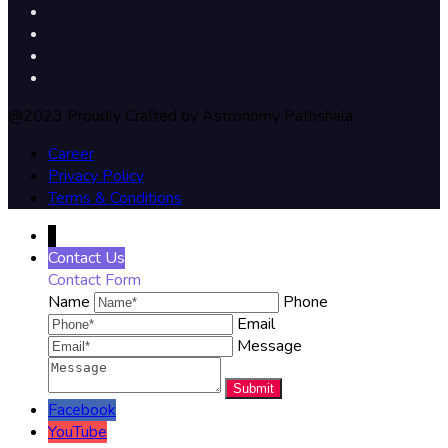
@2023 Proudly Crafted by Astronomy Pathshala
Career
Privacy Policy
Terms & Conditions
↓
Contact Us
Contact Form
Name
Phone
Email
Message
Facebook
YouTube