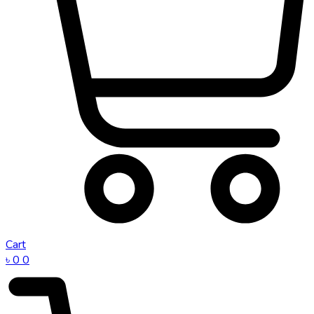
Cart
৳
0
0