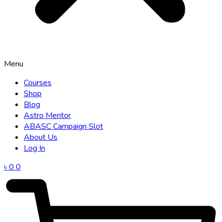
Menu
Courses
Shop
Blog
Astro Mentor
ABASC Campaign Slot
About Us
Log In
৳
0
0