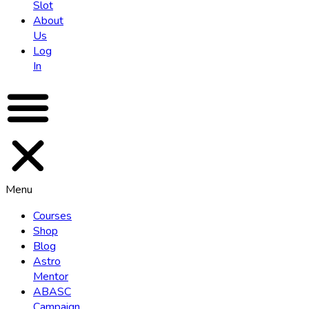
Slot
About
Us
Log
In
Menu
Courses
Shop
Blog
Astro
Mentor
ABASC
Campaign