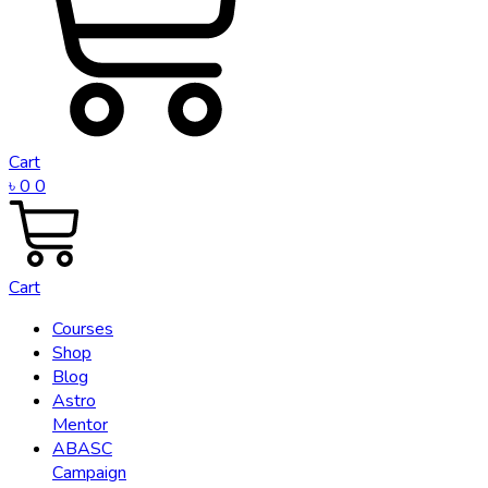
Cart
৳
0
0
Cart
Courses
Shop
Blog
Astro
Mentor
ABASC
Campaign